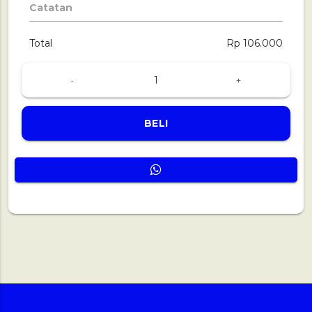
Catatan
Total
Rp 106.000
-
+
BELI