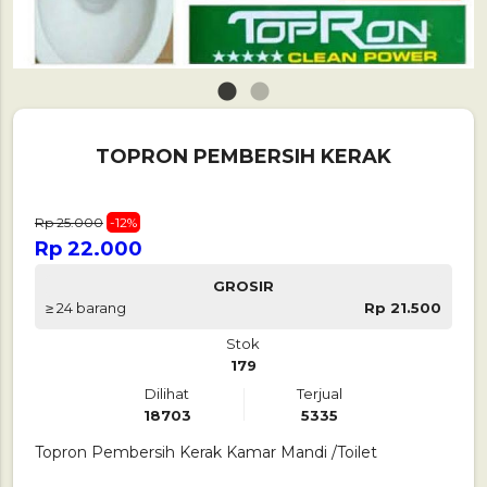
1
2
TOPRON PEMBERSIH KERAK
Rp 25.000
-12%
Rp 22.000
GROSIR
≥ 24 barang
Rp 21.500
Stok
179
Dilihat
Terjual
18703
5335
Topron Pembersih Kerak Kamar Mandi /Toilet