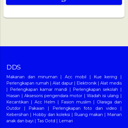
DDS
Makanan dan minuman
|
Acc mobil
|
Kue kering
|
Perlengkapan rumah
|
Alat dapur
|
Elektronik
|
Alat medis
|
Perlengkapan kamar mandi
|
Perlengkapan sekolah
|
Hiasan
|
Aksesoris pengendara motor
|
Wadah isi ulang
|
Kecantikan
|
Acc Helm
|
Fasion muslim
|
Olaraga dan
Outdor
|
Pakaian
|
Perlengkapan foto dan video
|
Kebersihan
|
Hobby dan koleksi
|
Ruang makan
|
Mainan
anak dan bayi
|
Tas Ootd
|
Lemari