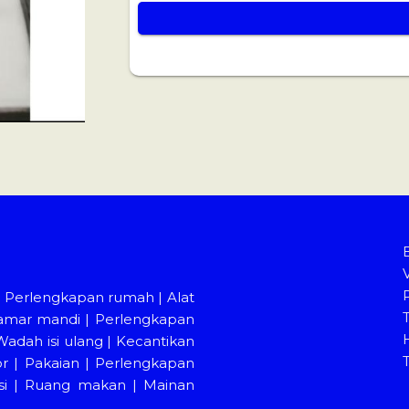
|
Perlengkapan rumah
|
Alat
amar mandi
|
Perlengkapan
Wadah isi ulang
|
Kecantikan
or
|
Pakaian
|
Perlengkapan
i
|
Ruang makan
|
Mainan