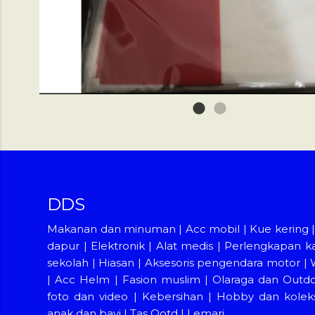
1
2
DDS
Makanan dan minuman
|
Acc mobil
|
Kue kering
dapur
|
Elektronik
|
Alat medis
|
Perlengkapan k
sekolah
|
Hiasan
|
Aksesoris pengendara motor
|
|
Acc Helm
|
Fasion muslim
|
Olaraga dan Outd
foto dan video
|
Kebersihan
|
Hobby dan koleks
anak dan bayi
|
Tas Ootd
|
Lemari