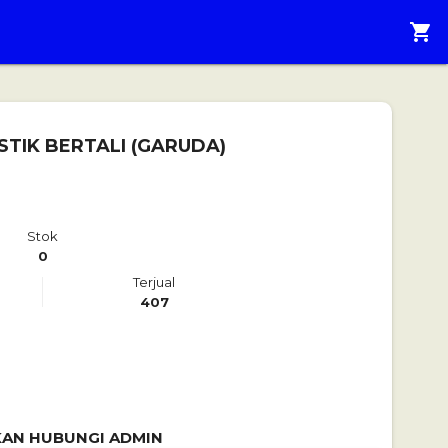
shopping_cart
TIK BERTALI (GARUDA)
Stok
0
Terjual
407
AKAN HUBUNGI ADMIN