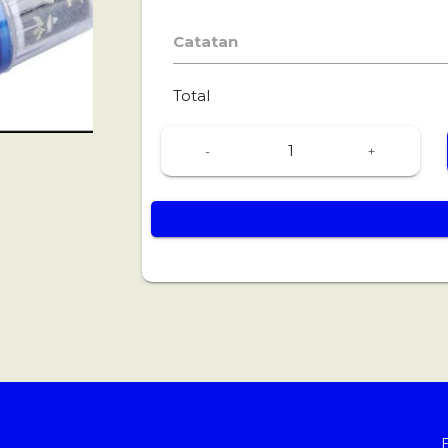
Catatan
Total
-
+