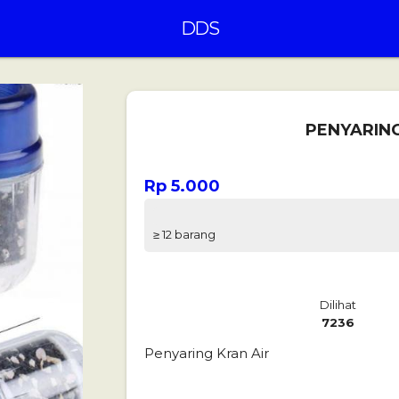
DDS
PENYARING 
Rp 5.000
≥ 12 barang
Dilihat
7236
Penyaring Kran Air