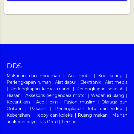
DDS
Makanan dan minuman
|
Acc mobil
|
Kue kering
|
Perlengkapan rumah
|
Alat dapur
|
Elektronik
|
Alat medis
|
Perlengkapan kamar mandi
|
Perlengkapan sekolah
|
Hiasan
|
Aksesoris pengendara motor
|
Wadah isi ulang
|
Kecantikan
|
Acc Helm
|
Fasion muslim
|
Olaraga dan
Outdor
|
Pakaian
|
Perlengkapan foto dan video
|
Kebersihan
|
Hobby dan koleksi
|
Ruang makan
|
Mainan
anak dan bayi
|
Tas Ootd
|
Lemari