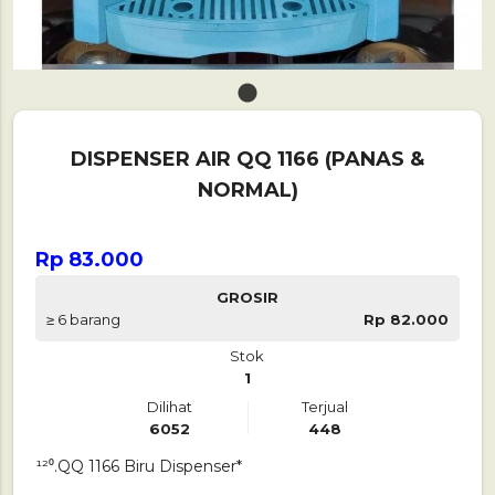
1
DISPENSER AIR QQ 1166 (PANAS &
NORMAL)
Rp 83.000
GROSIR
≥ 6 barang
Rp 82.000
Stok
1
Dilihat
Terjual
6052
448
¹²⁰.QQ 1166 Biru Dispenser*