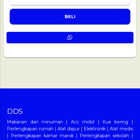
BELI
DDS
Makanan dan minuman
|
Acc mobil
|
Kue kering
|
Perlengkapan rumah
|
Alat dapur
|
Elektronik
|
Alat medis
|
Perlengkapan kamar mandi
|
Perlengkapan sekolah
|