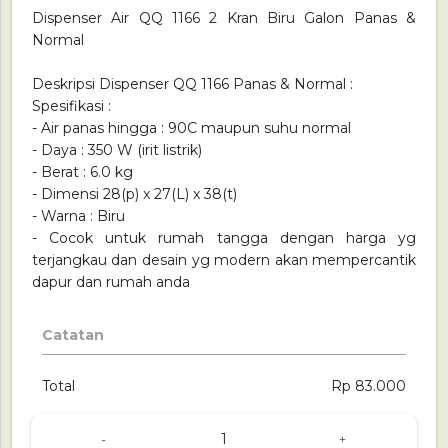
Dispenser Air QQ 1166 2 Kran Biru Galon Panas &
Normal
Deskripsi Dispenser QQ 1166 Panas & Normal :
Spesifikasi :
- Air panas hingga : 90C maupun suhu normal
- Daya : 350 W (irit listrik)
- Berat : 6.0 kg
- Dimensi 28(p) x 27(L) x 38(t)
- Warna : Biru
- Cocok untuk rumah tangga dengan harga yg
terjangkau dan desain yg modern akan mempercantik
dapur dan rumah anda
Catatan
Total
Rp 83.000
-
+