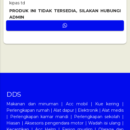
kipas td
PRODUK INI TIDAK TERSEDIA, SILAKAN HUBUNGI
ADMIN
DDS
Makanan dan minuman
|
Acc mobil
|
Kue kering
|
Perlengkapan rumah
|
Alat dapur
|
Elektronik
|
Alat medis
|
Perlengkapan kamar mandi
|
Perlengkapan sekolah
|
Hiasan
|
Aksesoris pengendara motor
|
Wadah isi ulang
|
Kecantikan
|
Acc Helm
|
Fasion muslim
|
Olaraga dan