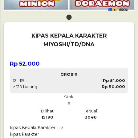
1
KIPAS KEPALA KARAKTER
MIYOSHI/TD/DNA
Rp 52.000
GROSIR
12 - 119
Rp 51.000
≥ 120 barang
Rp 50.000
Stok
0
Dilihat
Terjual
15190
3046
kipas Kepala Karakter TD
kipas karakter