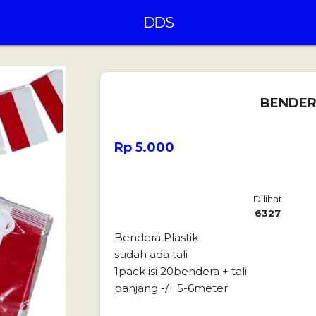
DDS
BENDERA
Rp 5.000
Dilihat
6327
Bendera Plastik
sudah ada tali
1pack isi 20bendera + tali
panjang -/+ 5-6meter