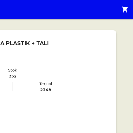
shopping_cart
 PLASTIK + TALI
Stok
352
Terjual
2348