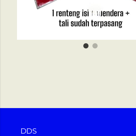
1
2
DDS