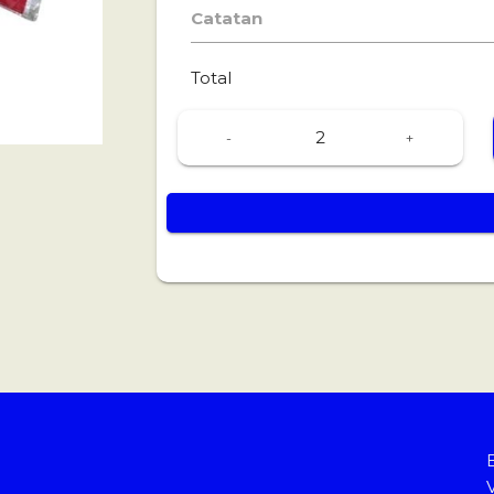
Catatan
Total
-
+