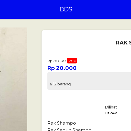
DDS
RAK 
Rp 25.000
-20%
Rp 20.000
≥ 12 barang
Dilihat
18742
Rak Shampo
Rak Sabun Shampo