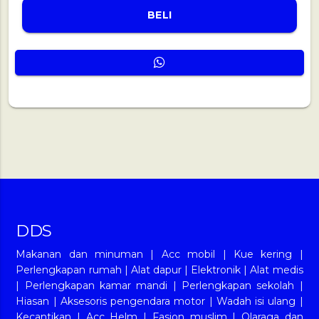
BELI
DDS
Makanan dan minuman
|
Acc mobil
|
Kue kering
|
Perlengkapan rumah
|
Alat dapur
|
Elektronik
|
Alat medis
|
Perlengkapan kamar mandi
|
Perlengkapan sekolah
|
Hiasan
|
Aksesoris pengendara motor
|
Wadah isi ulang
|
Kecantikan
|
Acc Helm
|
Fasion muslim
|
Olaraga dan