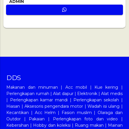
ADMIN
DDS
Makanan dan minuman
|
Acc mobil
|
Kue kering
|
Perlengkapan rumah
|
Alat dapur
|
Elektronik
|
Alat medis
|
Perlengkapan kamar mandi
|
Perlengkapan sekolah
|
Hiasan
|
Aksesoris pengendara motor
|
Wadah isi ulang
|
Kecantikan
|
Acc Helm
|
Fasion muslim
|
Olaraga dan
Outdor
|
Pakaian
|
Perlengkapan foto dan video
|
Kebersihan
|
Hobby dan koleksi
|
Ruang makan
|
Mainan