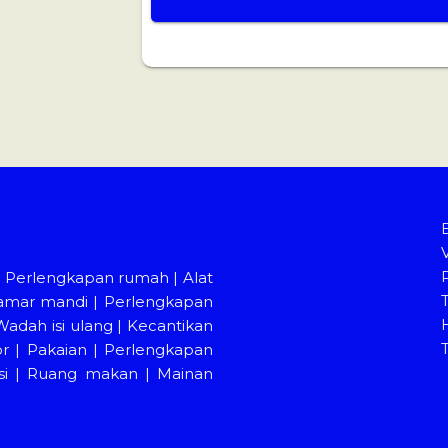
|
Perlengkapan rumah
|
Alat
amar mandi
|
Perlengkapan
Wadah isi ulang
|
Kecantikan
or
|
Pakaian
|
Perlengkapan
i
|
Ruang makan
|
Mainan