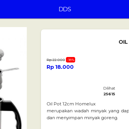
DDS
OIL
Rp 22.000
-18%
Rp 18.000
Dilihat
25615
Oil Pot 12cm Homelux
merupakan wadah minyak yang dapa
dan menyimpan minyak goreng.