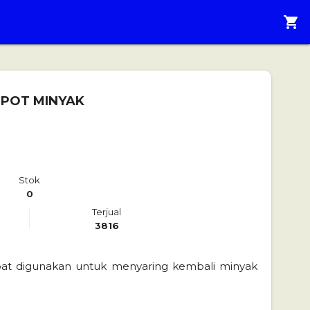
shopping_cart
 POT MINYAK
Stok
0
Terjual
3816
t digunakan untuk menyaring kembali minyak