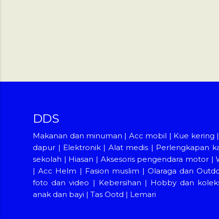
DDS
Makanan dan minuman
|
Acc mobil
|
Kue kering
dapur
|
Elektronik
|
Alat medis
|
Perlengkapan k
sekolah
|
Hiasan
|
Aksesoris pengendara motor
|
|
Acc Helm
|
Fasion muslim
|
Olaraga dan Outd
foto dan video
|
Kebersihan
|
Hobby dan koleks
anak dan bayi
|
Tas Ootd
|
Lemari