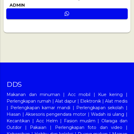
ADMIN
DDS
Makanan dan minuman
|
Acc mobil
|
Kue kering
|
Perlengkapan rumah
|
Alat dapur
|
Elektronik
|
Alat medis
|
Perlengkapan kamar mandi
|
Perlengkapan sekolah
|
Hiasan
|
Aksesoris pengendara motor
|
Wadah isi ulang
|
Kecantikan
|
Acc Helm
|
Fasion muslim
|
Olaraga dan
Outdor
|
Pakaian
|
Perlengkapan foto dan video
|
Kebersihan
|
Hobby dan koleksi
|
Ruang makan
|
Mainan